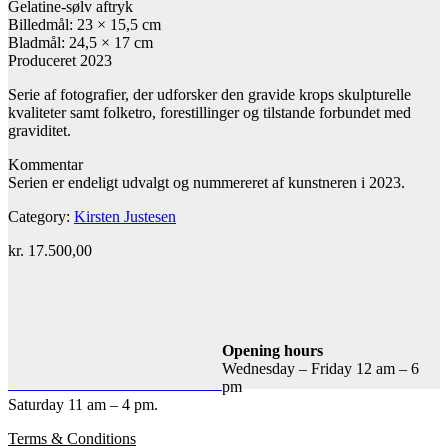
Gelatine-sølv aftryk
Billedmål: 23 × 15,5 cm
Bladmål: 24,5 × 17 cm
Produceret 2023
Serie af fotografier, der udforsker den gravide krops skulpturelle
kvaliteter samt folketro, forestillinger og tilstande forbundet med
graviditet.
Kommentar
Serien er endeligt udvalgt og nummereret af kunstneren i 2023.
Category:
Kirsten Justesen
kr.
17.500,00
Add to cart
Contact gallery
Share this item:
Opening hours
Wednesday – Friday 12 am – 6
Facebook
Twitter X
Pinterest
Email
pm
Saturday 11 am – 4 pm.
Terms & Conditions